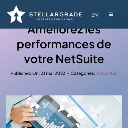
Skip
to
EN
EN
Toggle
Toggle
content
Navigati
Navigati
Améliorez les
Pourquoi StellarGrade
Pourquoi StellarGrade
performances de
votre NetSuite
Services
Services
Published On: 31 mai 2023
-
Categories:
Actualités
Nos Solutions
Nos Solutions
Secteurs
Secteurs
Écosystème
Écosystème